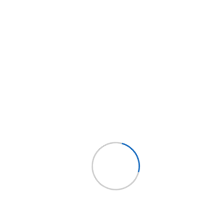
RANDON
Cód. Implementos: RANACC0368
Cadena con enganche seguridad
$94.390
c/IVA
AGREGAR