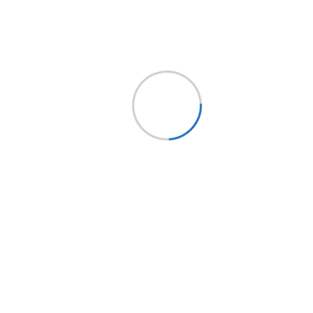
San Bernardo,
Santiago.
AGREGAR
Contacto
Síguenos
LANCO
Cód. Implementos: PINESM0031
Esmalte anticorrosivo rapid dry negro 1 gal
Implementos es la red 
repuestos, insumos y
accesorios para camion
buses y remolques más
$49.990
c/IVA
grande del país.
AGREGAR