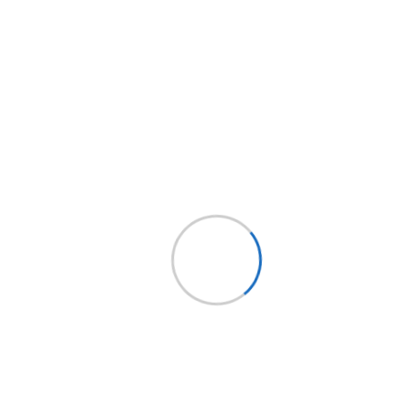
Síguenos
Holding
EPYSA
CHILE
EPYSA Buses
EPYSA Equipos
Servi Bus
FITRANS
Mundo LCV
Bus Market
Implementos Perú
Implementos España
Mercobus
Mi cuenta