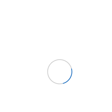
Síguenos
Holding
EPYSA
CHILE
EPYSA Buses
EPYSA Equipos
Servi Bus
FITRANS
Mundo LCV
Bus Market
Implementos Perú
Implementos España
Mercobus
Mi cuenta