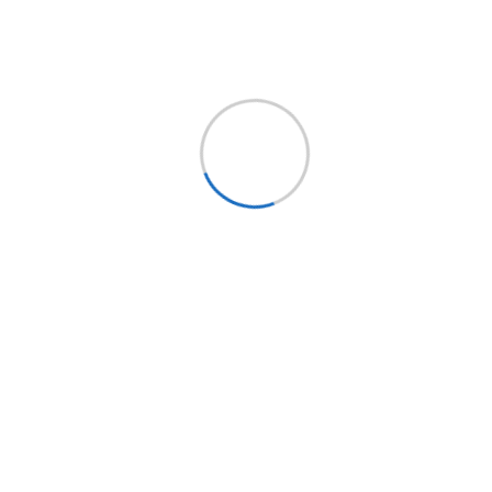
Síguenos
Holding EPYSA CHILE
EPYSA Buses
EPYSA Equipos
Servi Bus
FITRANS
Mundo LCV
Bus Market
Implementos Perú
Implementos España
Mercobus
Mi cuenta
Mi cuenta
Mis pedidos