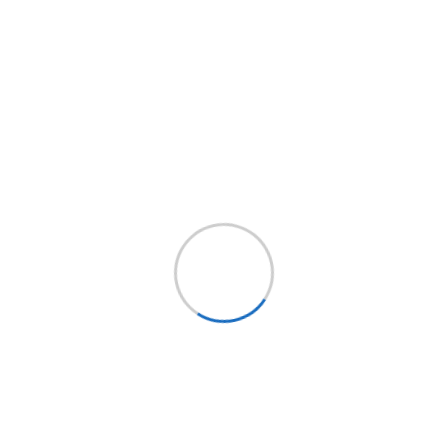
rgas en operaciones de izado, amarre y
sada
cesorios de amarre grado 80 que