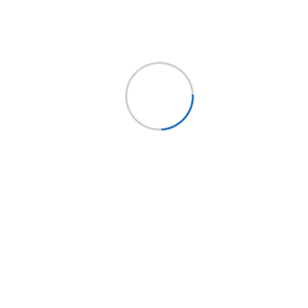
Síguenos
Holding EPYSA CHILE
EPYSA Buses
EPYSA Equipos
Servi Bus
FITRANS
Mundo LCV
Bus Market
Implementos Perú
Implementos España
Mercobus
Mi cuenta
Mi cuenta
Mis pedidos