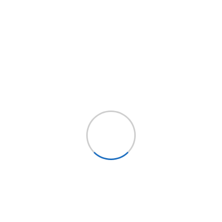
p-x2 tipo es un instrumento de precisión
e ángulo permite un perfecto agarre y
strumento para cortes de precisión,
nes, una de corte y de almacenamiento.