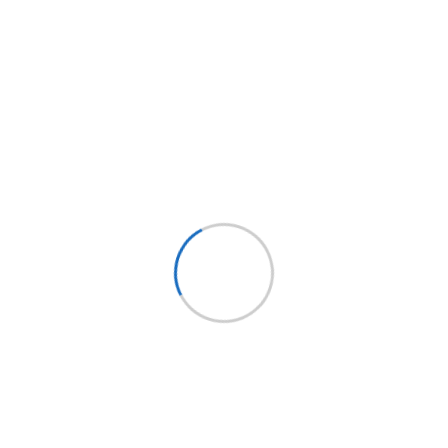
izado y anclaje mediante soldadura
jeción, amarre y elevación de cargas
cesorios de amarre que se puedan fijar