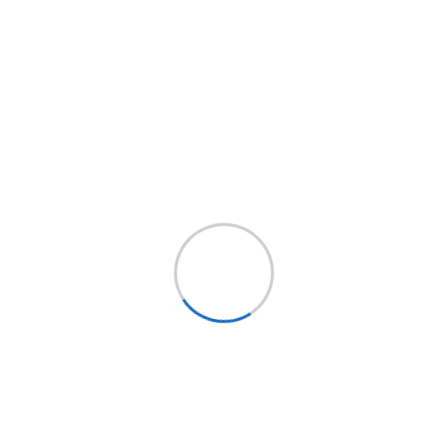
 fld mbm2bc m55 century columbia
y condor / sterling/ actera als series
) cargo ( coe)/para paquete resorte