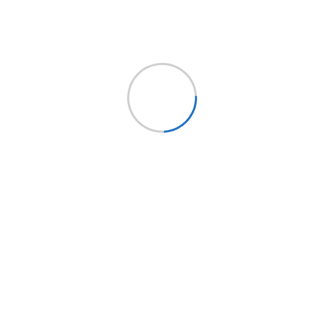
Síguenos
Holding EPYSA CHILE
EPYSA Buses
EPYSA Equipos
Servi Bus
FITRANS
Mundo LCV
Bus Market
Implementos Perú
Implementos España
Mercobus
Mi cuenta
Mi cuenta
Mis pedidos