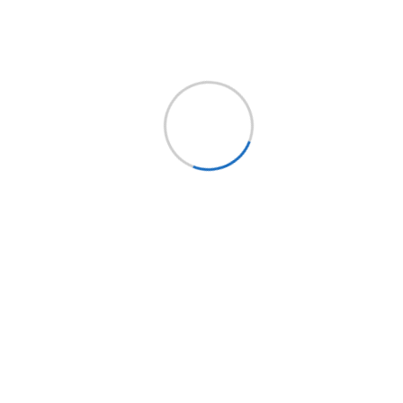
Síguenos
Holding EPYSA CHILE
EPYSA Buses
EPYSA Equipos
Servi Bus
FITRANS
Mundo LCV
Bus Market
Implementos Perú
Implementos España
Mercobus
Mi cuenta
Mi cuenta
Mis pedidos