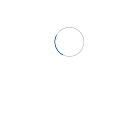
Síguenos
Holding EPYSA CHILE
EPYSA Buses
EPYSA Equipos
Servi Bus
FITRANS
Mundo LCV
Bus Market
Implementos Perú
Implementos España
Mercobus
Mi cuenta
Mi cuenta
Mis pedidos