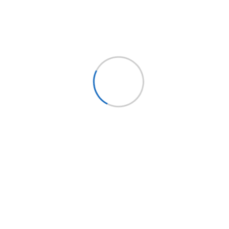
Síguenos
Holding EPYSA
CHILE
EPYSA Buses
EPYSA Equipos
Servi Bus
FITRANS
Mundo LCV
Bus Market
Implementos Perú
Implementos España
Mercobus
Mi cuenta
Mi cuenta