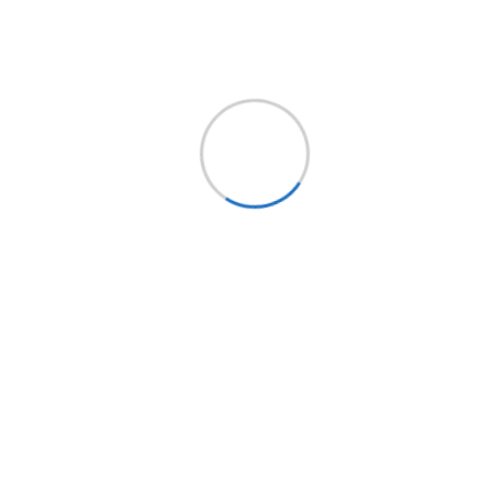
Síguenos
Holding EPYSA CHILE
EPYSA Buses
EPYSA Equipos
Servi Bus
FITRANS
Mundo LCV
Bus Market
Implementos Perú
Implementos España
Mercobus
Mi cuenta
Mi cuenta
Mis pedidos