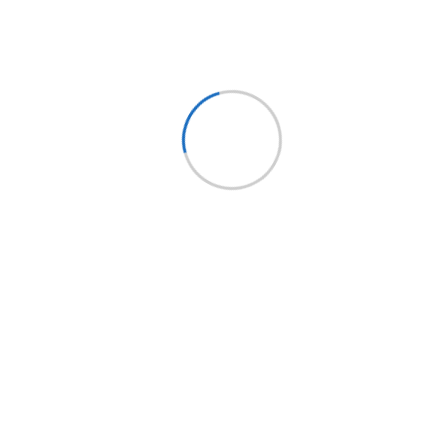
Síguenos
Holding EPYSA CHILE
EPYSA Buses
EPYSA Equipos
Servi Bus
FITRANS
Mundo LCV
Bus Market
Implementos Perú
Implementos España
Mercobus
Mi cuenta
Mi cuenta
Mis pedidos