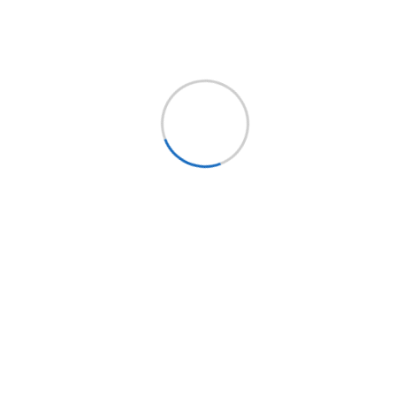
Síguenos
Holding EPYSA CHILE
EPYSA Buses
EPYSA Equipos
Servi Bus
FITRANS
Mundo LCV
Bus Market
Implementos Perú
Implementos España
Mercobus
Mi cuenta
Mi cuenta
Mis pedidos